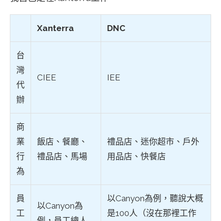
Xanterra
DNC
台
灣
CIEE
IEE
代
辦
商
業
飯店、餐廳、
禮品店、迷你超市、戶外
行
禮品店、馬場
用品店、快餐店
為
員
以Canyon為例，聽說大概
以Canyon為
工
是100人（沒在那裡工作
例，員工總人