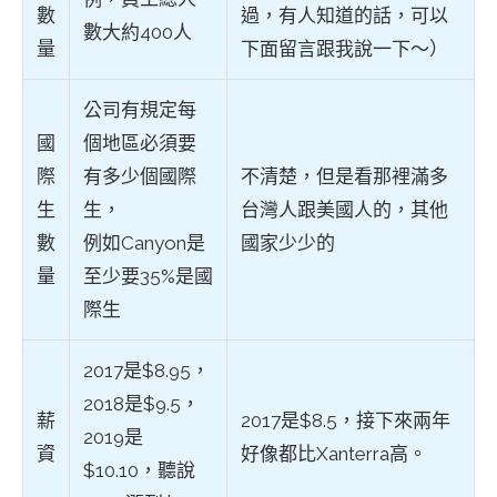
數
過，有人知道的話，可以
數大約400人
量
下面留言跟我說一下～）
公司有規定每
國
個地區必須要
際
有多少個國際
不清楚，但是看那裡滿多
生
生，
台灣人跟美國人的，其他
數
例如Canyon是
國家少少的
量
至少要35%是國
際生
2017是$8.95，
2018是$9.5，
薪
2017是$8.5，接下來兩年
2019是
資
好像都比Xanterra高。
$10.10，聽說