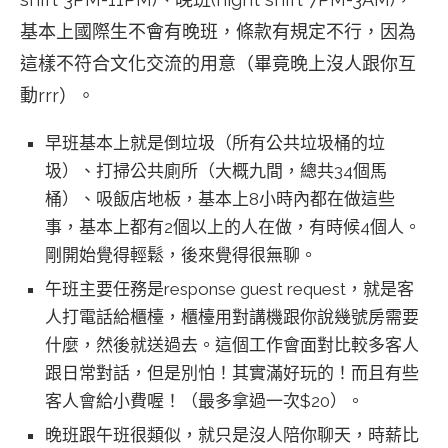
基本上國際生不會有晚班，條款有規定不行，因為
這樣不符合文化交流的用意（畢竟晚上沒人跟你互
動rrr）。
早班基本上就是倒垃圾（所有公共垃圾桶的垃
圾）、打掃公共廁所（大概九間，總共34個馬
桶）、吸飯店地板，基本上8小時內都在做這些
事，基本上都有2個以上的人在做，有時候4個人。
剛開始覺得輕鬆，後來覺得很無聊。
午班主要任務是response guest request，就是客
人打電話給櫃檯，櫃檯用對講機跟你說幾號房需要
什麼，然後就送過去。這個工作會面對比較多客人
跟日常對話，但是別怕！其實滿好玩的！而且有些
客人會給小費喔！（最多拿過一次$20）。
晚班跟午班很類似，就只是沒人陪你聊天，時薪比