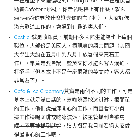
一種是坐下來慢慢吃的Dinning room，一種是像自
助餐Cafeteria那樣，你看著吧檯上有什麼，就跟
server說你要放什麼進去你的盒子裡），大家好像
滿喜歡這工作的，會遇到有趣的客人們。
Cashier
就是收銀員，前期不多國際生能夠坐上這個
職位，大部份是美國人，很現實的語言問題（美國
大學生大約在五月中到八月中放暑假來黃石工
作），畢竟是要會講一些英文你才能跟客人溝通、
打招呼（但基本上不是什麼很難的英文啦，客人都
非常友善）。
Cafe & Ice Creamery
其實是兩個不同的工作，可是
基本上就是滿白話的，煮咖啡跟挖冰淇淋。很簡單
的工作，他們說是滿開心的工作，而且會有小費。
邊工作邊喝咖啡或吃冰淇淋，被主管抓到會被罵
喔
，不要被抓到就好
，這大概是我目前看過大家做
得最開心的工作吧。