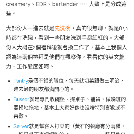
creamery、EDR、bartender⋯⋯大致上是分成這
些。
大部份人一進去就是
先洗碗
，真的很無聊，就是8小
時都在洗碗，看到一些朋友洗到手都紅紅的。大部
份人大概在2個禮拜後就會換工作了，基本上我個人
認為這兩個禮拜是他們在觀察你，看看你的英文能
力、工作態度如呵。
Pantry
是個不錯的職位，每天就切菜跟做三明治，
進去過的朋友都滿開心的。
Busser
就是專門收碗盤、擦桌子、補貨，做晚班的
要掃地拖地，基本上大家好像也沒啥特別喜歡或不
喜歡。
Server
就是幫客人打菜的（黃石的餐廳有分兩種，