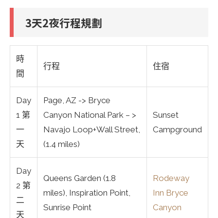
3天2夜行程規劃
時
行程
住宿
間
Day
Page, AZ -> Bryce
1 第
Canyon National Park – >
Sunset
一
Navajo Loop+Wall Street,
Campground
天
(1.4 miles)
Day
Queens Garden (1.8
Rodeway
2 第
miles), Inspiration Point,
Inn Bryce
二
Sunrise Point
Canyon
天