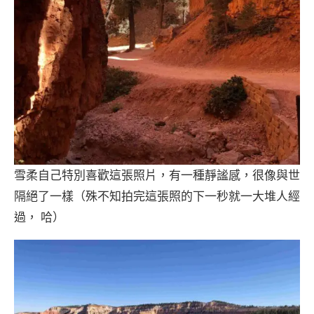
雪柔自己特別喜歡這張照片，有一種靜謐感，很像與世
隔絕了一樣（殊不知拍完這張照的下一秒就一大堆人經
過， 哈）