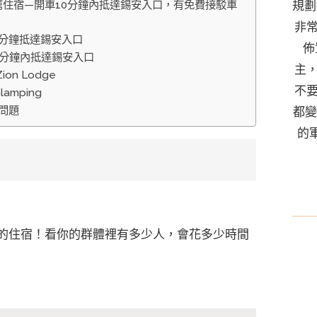
爾的推薦住宿—開車10分鐘內抵達錫安入口，有免費接駁車
規劃
非
0分鐘抵達錫安入口
佈
0分鐘內抵達錫安入口
主
n Lodge
不
mping
見問題
都變
的
？
的住宿！看你的群體裡有多少人，會花多少時間