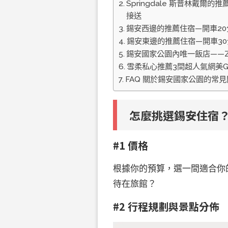
Springdale 斯普林戴
接送
錫安西邊的推薦住宿—開車2
錫安東邊的推薦住宿—開車3
錫安國家公園內唯一飯店——Zio
雪柔私心推薦3間超人氣網美Gla
FAQ 關於錫安國家公園的常
怎麼挑選錫安住宿
#1 價格
根據你的預算，選一間適合你
待在旅館？
#2 行程規劃與景點分佈