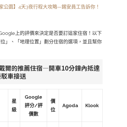
安國家公園】4天3夜行程大攻略—錫安員工告訴你！
oogle上的評價來決定是否要訂這家住宿！以下
「價位」、「地理位置」劃分住宿的選項，並且幫你
斯普林戴爾的推薦住宿—開車10分鐘內抵達
接駁車接送
Google
星
價
評分/評
Agoda
Klook
級
位
價數