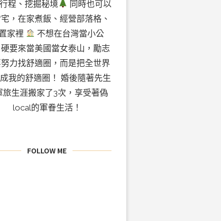
行程、挖掘秘境
同時也可以
常宅，在家煮飯、經營部落格、
置家裡
不想在台灣當小公
，硬要來當美國當女泰山，勵志
要努力找舒適圈，而是把全世界
成我的舒適圈！ 婚後隨著先生
軍旅生涯搬家了3次，享受著偽
local的軍眷生活！
FOLLOW ME