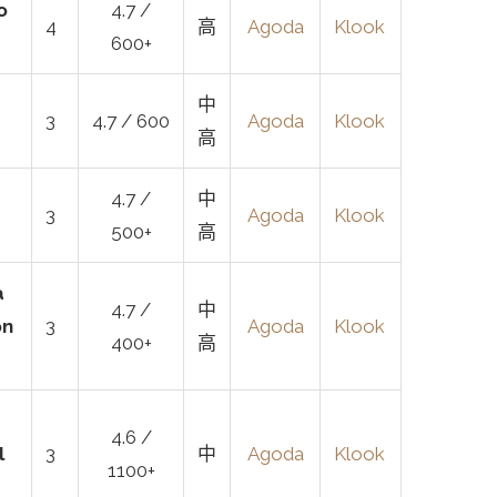
o
4.7 /
4
高
Agoda
Klook
600+
中
3
4.7 / 600
Agoda
Klook
高
4.7 /
中
3
Agoda
Klook
500+
高
a
4.7 /
中
on
3
Agoda
Klook
400+
高
4.6 /
l
3
中
Agoda
Klook
1100+