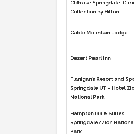
Cliffrose Springdale, Curi
Collection by Hilton
Cable Mountain Lodge
Desert Pearl Inn
Flanigan’s Resort and Sp
Springdale UT – Hotel Zi
National Park
Hampton Inn & Suites
Springdale/Zion Nationa
Park