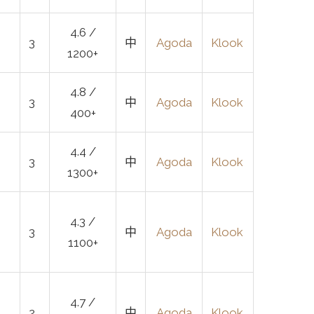
4.6 /
3
中
Agoda
Klook
1200+
4.8 /
3
中
Agoda
Klook
400+
4.4 /
3
中
Agoda
Klook
1300+
4.3 /
3
中
Agoda
Klook
1100+
4.7 /
2
中
Agoda
Klook