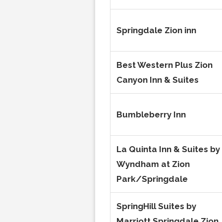
Springdale Zion inn
Best Western Plus Zion
Canyon Inn & Suites
Bumbleberry Inn
La Quinta Inn & Suites by
Wyndham at Zion
Park/Springdale
SpringHill Suites by
Marriott Springdale Zion