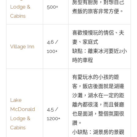
房型有廚房，對想自己
Lodge &
500+
煮飯的旅客非常方便。
Cabins
喜歡慢慢玩的情侶、夫
4.6 /
妻、家庭式
Village Inn
100+
缺點：離東冰河要近2小
時的車程
有愛玩水的小孩的遊
客，飯店後面就是湖邊
沙灘，湖水在一定的距
Lake
離內都很淺，而且餐廳
McDonald
4.5 /
也是面湖，整個氛圍很
Lodge &
1200+
讚。
Cabins
小缺點：湖景房的景觀