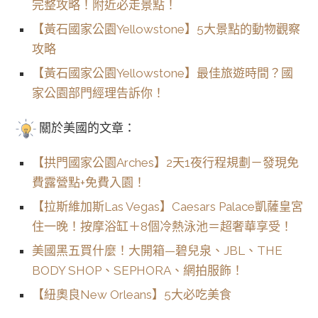
完整攻略！附近必走景點！
【黃石國家公園Yellowstone
】5大景點的動物觀察
攻略
【黃石國家公園Yellowstone】最佳旅遊時間？國
家公園部門經理告訴你！
關於美國的文章：
【拱門國家公園Arches】2天1夜行程規劃－發現免
費露營點+免費入園！
【拉斯維加斯Las Vegas】Caesars Palace凱薩皇宮
住一晚！按摩浴缸＋8個冷熱泳池＝超奢華享受！
美國黑五買什麼！大開箱—碧兒泉、JBL、THE
BODY SHOP、SEPHORA、網拍服飾！
【紐奧良New Orleans】5大必吃美食