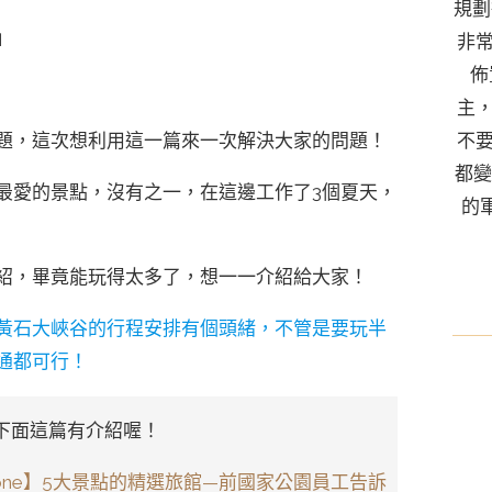
規劃
」
非
佈
主
題，這次想利用這一篇來一次解決大家的問題！
不
都變
最愛的景點，沒有之一，在這邊工作了3個夏天，
的
紹，畢竟能玩得太多了，想一一介紹給大家！
黃石大峽谷的行程安排有個頭緒，不管是要玩半
通都可行！
下面這篇有介紹喔！
stone】5大景點的精選旅館—前國家公園員工告訴