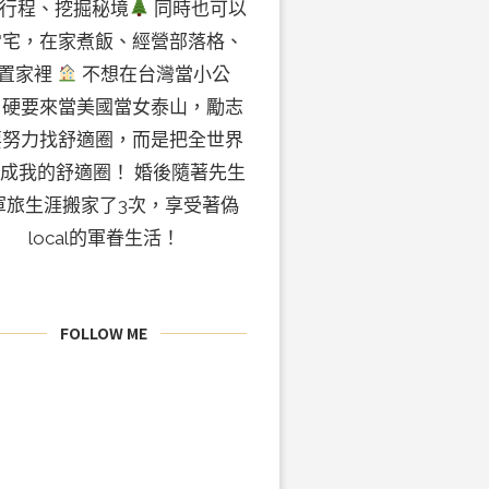
行程、挖掘秘境
同時也可以
常宅，在家煮飯、經營部落格、
置家裡
不想在台灣當小公
，硬要來當美國當女泰山，勵志
要努力找舒適圈，而是把全世界
成我的舒適圈！ 婚後隨著先生
軍旅生涯搬家了3次，享受著偽
local的軍眷生活！
FOLLOW ME