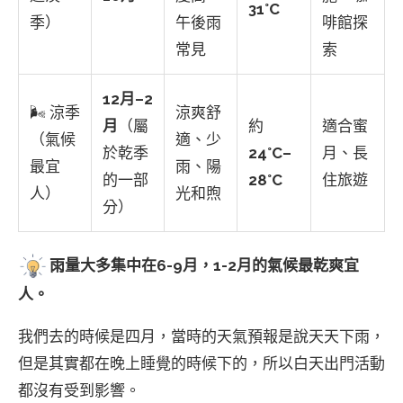
31°C
季）
午後雨
啡館探
常見
索
12月–2
🌬 涼季
涼爽舒
月
（屬
約
適合蜜
（氣候
適、少
於乾季
24°C–
月、長
最宜
雨、陽
的一部
28°C
住旅遊
人）
光和煦
分）
雨量大多集中在6-9月，1-2月的氣候最乾爽宜
人。
我們去的時候是四月，當時的天氣預報是說天天下雨，
但是其實都在晚上睡覺的時候下的，所以白天出門活動
都沒有受到影響。