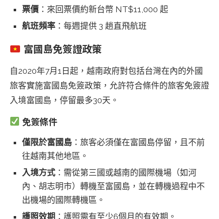
票價
：來回票價約新台幣 NT$11,000 起
航班頻率
：每週提供 3 趟直飛航班
富國島免簽證政策
自2020年7月1日起，越南政府對包括台灣在內的外國
旅客實施富國島免簽政策，允許符合條件的旅客免簽證
入境富國島，停留最多30天。
免簽條件
僅限於富國島
：旅客必須僅在富國島停留，且不前
往越南其他地區。
入境方式
：需從第三國或越南的國際機場（如河
內、胡志明市）轉機至富國島，並在轉機過程中不
出機場的國際轉機區。
護照效期
：護照需有至少6個月的有效期。