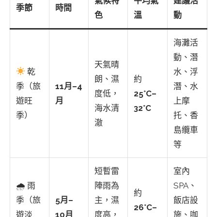
氣候特
平均氣
建議活
季節
時間
色
溫
動
海灘活
動、潛
天氣晴
乾
水、浮
朗、濕
約
季（旅
11月–4
潛、水
度低，
25°C–
遊旺
月
上摩
海水清
32°C
季）
托、香
澈
島纜車
等
短暫雷
室內
🌧 雨
陣雨為
SPA、
約
季（旅
5月–
主，濕
飯店設
26°C–
遊淡
10月
度高，
施、咖