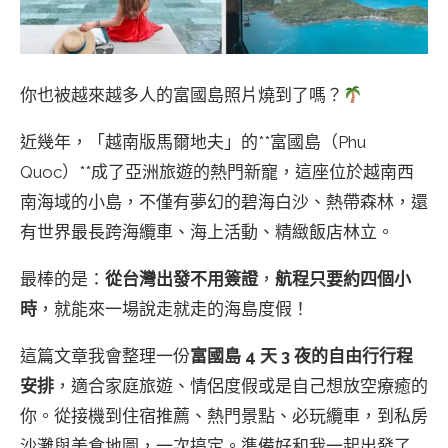
你也被越來越多人的富國島照片燒到了嗎？
近幾年，「越南版馬爾地夫」的**富國島（Phu
Quoc）**成了亞洲旅遊的熱門新寵，這座位於越南西
南海域的小島，不僅有夢幻的碧海白沙、熱帶森林，還
有世界最長跨海纜車、海上活動、精緻飯店林立。
最棒的是：
從台灣出發不用簽證
，
航程只要約四個小
時
，就能來一場說走就走的海島度假！
這篇文章我會整理一份
富國島 4 天 3 夜的自由行行程
安排
，適合家庭旅遊、情侶度假或是自己想放空療癒的
你。從接機到住宿推薦、熱門景點、必玩纜車，到私房
沙灘與美食地圖，一次搞定。準備好和我一起出發了