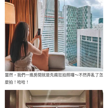
當然，我們一進房間就是先瘋狂拍照囉～不然弄亂了怎
麼拍！哈哈！